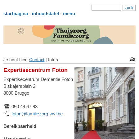
startpagina
·
inhoudstafel
·
menu
Je bent hier:
Contact
|
foton
Expertisecentrum Foton
Expertisecentrum Dementie Foton
Biskajersplein 2
8000 Brugge
050 44 67 93
foton@familiezorg-wvl.be
Bereikbaarheid