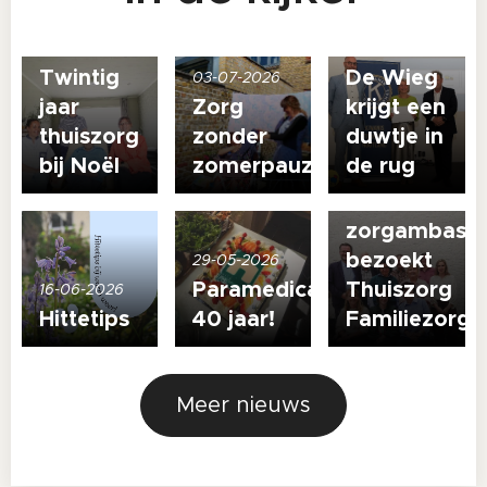
27-07-2026
19-06-2026
Twintig
De Wieg
03-07-2026
jaar
Zorg
krijgt een
13-05-2026
thuiszorg
zonder
duwtje in
Nieuwe
bij Noël
zomerpauze
de rug
welzijns-
en
zorgambass
bezoekt
29-05-2026
Paramedica
Thuiszorg
16-06-2026
Hittetips
40 jaar!
Familiezorg
Meer nieuws